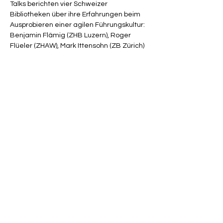
Talks berichten vier Schweizer 
Bibliotheken über ihre Erfahrungen beim 
Ausprobieren einer agilen Führungskultur: 
Benjamin Flämig (ZHB Luzern), Roger 
Flüeler (ZHAW), Mark Ittensohn (ZB Zürich) 
und Rudolf Mumenthaler (UB Zürich).
Link zum Programm: 
Schweizer 
Bibliothekskongress 2023
Link zu den Präsentationsfolien: 
PowerPoint-Präsentation
Impressum
|
Datenschutz
|
Barrierefreiheitserklärung
|
Newsletter
abonnieren