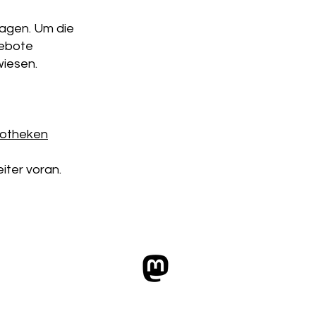
ragen. Um die
gebote
wiesen.
iotheken
iter voran.